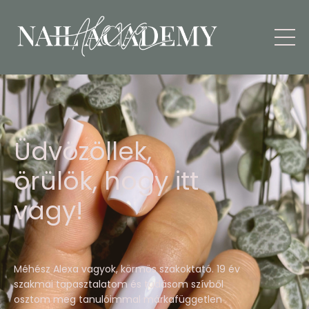
Üdvözöllek,
örülök, hogy itt
vagy!
Méhész Alexa vagyok, körmös szakoktató. 19 év
szakmai tapasztalatom és tudásom szívből
osztom meg tanulóimmal márkafüggetlen