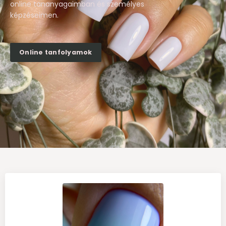
online tananyagaimban és személyes
képzéseimen.
Online tanfolyamok