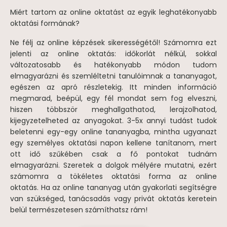
Miért tartom az online oktatást az egyik leghatékonyabb
oktatási formának?
Ne félj az online képzések sikerességétől! Számomra ezt
jelenti az online oktatás: időkorlát nélkül, sokkal
változatosabb és hatékonyabb módon tudom
elmagyarázni és szemléltetni tanulóimnak a tananyagot,
egészen az apró részletekig. Itt minden információ
megmarad, beépül, egy fél mondat sem fog elveszni,
hiszen többször meghallgathatod, lerajzolhatod,
kijegyzetelheted az anyagokat. 3-5x annyi tudást tudok
beletenni egy-egy online tananyagba, mintha ugyanazt
egy személyes oktatási napon kellene tanítanom, mert
ott idő szűkében csak a fő pontokat tudnám
elmagyarázni. Szeretek a dolgok mélyére mutatni, ezért
számomra a tökéletes oktatási forma az online
oktatás. Ha az online tananyag után gyakorlati segítségre
van szükséged, tanácsadás vagy privát oktatás keretein
belül természetesen számíthatsz rám!