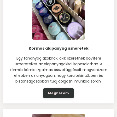
Körmös alapanyag ismeretek
Egy tananyag azoknak, akik szeretnék bővíteni
ismereteiket az alapanyagokkal kapcsolatban. A
körmös kémia izgalmas összefüggéseit magyarázom
el ebben az anyagban, hogy körültekintőbben és
biztonságosabban tudj dolgozni munkád során.
Megnézem