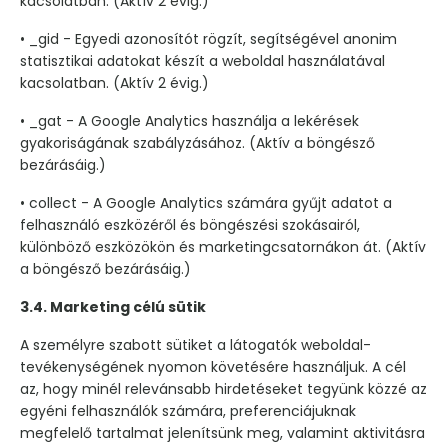
kacsolatban. (Aktív 2 évig.)
• _gid - Egyedi azonosítót rögzít, segítségével anonim
statisztikai adatokat készít a weboldal használatával
kacsolatban. (Aktív 2 évig.)
• _gat - A Google Analytics használja a lekérések
gyakoriságának szabályzásához. (Aktív a böngésző
bezárásáig.)
• collect - A Google Analytics számára gyűjt adatot a
felhasználó eszközéről és böngészési szokásairól,
különböző eszközökön és marketingcsatornákon át. (Aktív
a böngésző bezárásáig.)
3.4. Marketing célú sütik
A személyre szabott sütiket a látogatók weboldal-
tevékenységének nyomon követésére használjuk. A cél
az, hogy minél relevánsabb hirdetéseket tegyünk közzé az
egyéni felhasználók számára, preferenciájuknak
megfelelő tartalmat jelenítsünk meg, valamint aktivitásra