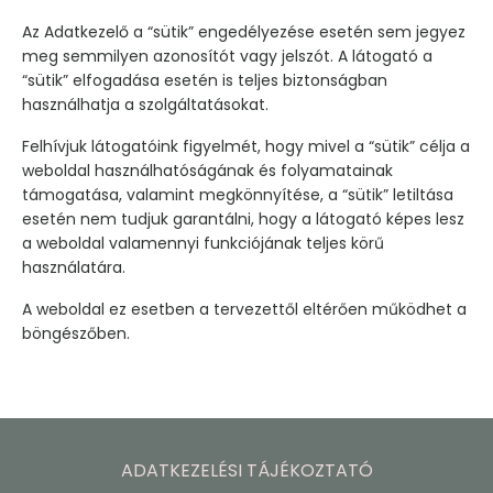
Az Adatkezelő a “sütik” engedélyezése esetén sem jegyez
meg semmilyen azonosítót vagy jelszót. A látogató a
“sütik” elfogadása esetén is teljes biztonságban
használhatja a szolgáltatásokat.
Felhívjuk látogatóink figyelmét, hogy mivel a “sütik” célja a
weboldal használhatóságának és folyamatainak
támogatása, valamint megkönnyítése, a “sütik” letiltása
esetén nem tudjuk garantálni, hogy a látogató képes lesz
a weboldal valamennyi funkciójának teljes körű
használatára.
A weboldal ez esetben a tervezettől eltérően működhet a
böngészőben.
ADATKEZELÉSI TÁJÉKOZTATÓ