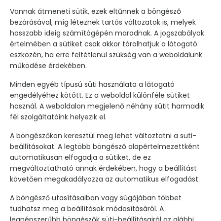
Vannak átmeneti sütik, ezek eltűnnek a böngésző
bezárásával, míg léteznek tartós változatok is, melyek
hosszabb ideig számítógépén maradnak. A jogszabályok
értelmében a sütiket csak akkor tárolhatjuk a látogató
eszközén, ha erre feltétlenül szükség van a weboldalunk
működése érdekében.
Minden egyéb típusú süti használata a látogató
engedélyéhez kötött. Ez a weboldal különféle sütiket
használ. A weboldalon megjelenő néhány sütit harmadik
fél szolgáltatóink helyezik el.
A böngészőkön keresztül meg lehet változtatni a süti-
beállításokat. A legtöbb böngésző alapértelmezettként
automatikusan elfogadja a sütiket, de ez
megváltoztatható annak érdekében, hogy a beállítást
követően megakadályozza az automatikus elfogadást.
A böngésző utasításaiban vagy súgójában többet
tudhatsz meg a beállítások módosításáról. A
legnépszerűbb böngészők süti-beállításairól az alábbi