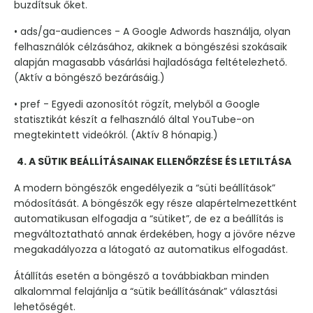
buzdítsuk őket.
• ads/ga-audiences - A Google Adwords használja, olyan
felhasználók célzásához, akiknek a böngészési szokásaik
alapján magasabb vásárlási hajladósága feltételezhető.
(Aktív a böngésző bezárásáig.)
• pref - Egyedi azonosítót rögzít, melyből a Google
statisztikát készít a felhasználó által YouTube-on
megtekintett videókról. (Aktív 8 hónapig.)
4. A SÜTIK BEÁLLÍTÁSAINAK ELLENŐRZÉSE ÉS LETILTÁSA
A modern böngészők engedélyezik a “süti beállítások”
módosítását. A böngészők egy része alapértelmezettként
automatikusan elfogadja a “sütiket”, de ez a beállítás is
megváltoztatható annak érdekében, hogy a jövőre nézve
megakadályozza a látogató az automatikus elfogadást.
Átállítás esetén a böngésző a továbbiakban minden
alkalommal felajánlja a “sütik beállításának” választási
lehetőségét.