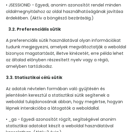
• JSESSIONID - Egyedi, anonim azonosítót rendel minden
oldalmegnyitáshoz az oldal használhatóságának javítása
érdekében. (Aktív a böngésző bezárásáig.)
3.2. Preferenciális sütik
A preferenciális sütik használatával olyan információkat
tudunk megjegyezni, amelyek megváltoztatják a weboldal
bizonyos magatartását, illetve kinézetét, erre példa lehet
az általad előnyben részesített nyelv vagy a régió,
amelyben tartózkodsz.
3.3. Statisztikai célú sütik
Az adatok névtelen formában való gyűjtésén és
jelentésén keresztül a statisztikai sütik segítenek a
weboldal tulajdonosának abban, hogy megértse, hogyan
lépnek interakcióba a látogatók a weboldallal.
• _ga - Egyedi azonosítót rögzít, segítségével anonim
statisztikai adatokat készít a weboldal használatával